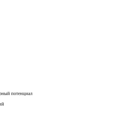
арный потенциал
ий