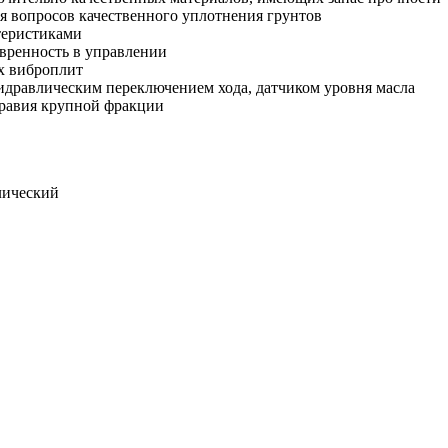
я вопросов качественного уплотнения грунтов
теристиками
евренность в управлении
ых виброплит
идравлическим переключением хода, датчиком уровня масла
гравия крупной фракции
лический