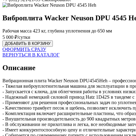
Виброплита Wacker Neuson DPU 4545 H
Рабочая масса 423 кг, глубина уплотнения до 650 мм
5 000
₽/сутки
ДОБАВИТЬ В КОРЗИНУ
ОФОРМИТЬ СРАЗУ
ВЕРНУТЬСЯ В КАТАЛОГ
Описание
Вибрационная плита Wacker Neuson DPU4545Heh – профессион
- Тяжелая виброуплотнительная машина для эксплуатации в пр
- Запускается с ключа, для облегчения работы в условиях низк
- Надежный немецкий силовой привод Hatz 1D42S в тандеме 
- Применяют для решения профессиональных задач по уплотне
- Качественно трамбует песок и щебень, позволяет исключить 
- Комплектация включает расширительные пластины, что обра
- Внушительная производительность до 900 квадратных метров в
- В обслуживании не прихотлива и легка, все необходимые запч
- Имеет конкурентоспособную цену и отличительные характер
- Собирается по современному патенту с использованием иск