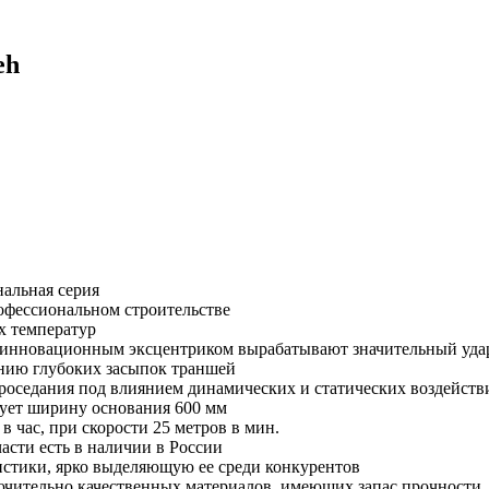
eh
альная серия
офессиональном строительстве
их температур
с инновационным эксцентриком вырабатывают значительный уд
нию глубоких засыпок траншей
проседания под влиянием динамических и статических воздейств
зует ширину основания 600 мм
 час, при скорости 25 метров в мин.
асти есть в наличии в России
истики, ярко выделяющую ее среди конкурентов
лючительно качественных материалов, имеющих запас прочности