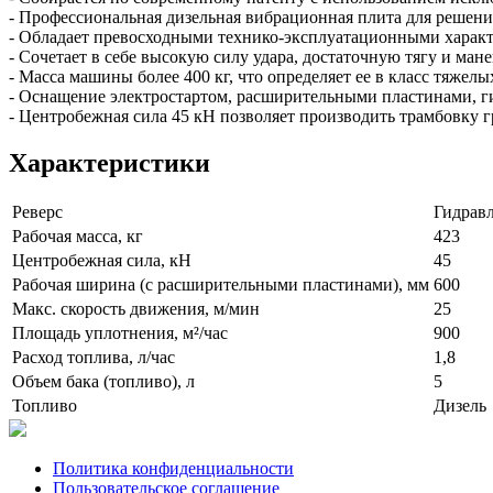
- Профессиональная дизельная вибрационная плита для решени
- Обладает превосходными технико-эксплуатационными харак
- Сочетает в себе высокую силу удара, достаточную тягу и ман
- Масса машины более 400 кг, что определяет ее в класс тяжел
- Оснащение электростартом, расширительными пластинами, г
- Центробежная сила 45 кН позволяет производить трамбовку 
Характеристики
Реверс
Гидрав
Рабочая масса, кг
423
Центробежная сила, кН
45
Рабочая ширина (с расширительными пластинами), мм
600
Макс. скорость движения, м/мин
25
Площадь уплотнения, м²/час
900
Расход топлива, л/час
1,8
Объем бака (топливо), л
5
Топливо
Дизель
Политика конфиденциальности
Пользовательское соглашение