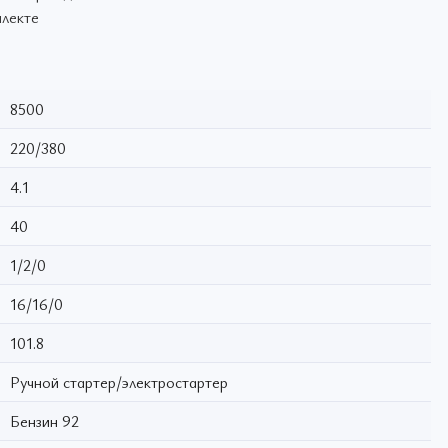
плекте
8500
220/380
4.1
40
1/2/0
16/16/0
101.8
Ручной стартер/электростартер
Бензин 92