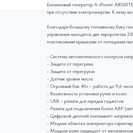
Бензиновый генератор A-iPower A8500ТEA
при отсутствии электроэнергии. К нему 
Благодаря большому топливному баку гене
управления находятся две евророзетки 2
пластиковыми крышками от попадания пыли
- Система автоматического контроля на
- Защита от перегрева
- Защита от перегрузок
- Датчик уровня масла
- Огромный бак 40л – работа до 9,6 часо
- Возможность установки ручек и колес
- USB – разъём для зарядки гаджетов
- Разъём для подключения блока АВР (авт
- Цифровой дисплей показывает напряжени
- Медная обмотка альтернатора гарантир
- Мощная рама защищает от механическ