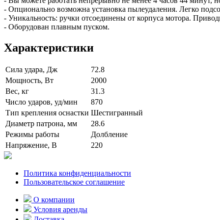
- Вы можете работать непрерывно не менее 4 часов 44 минут, н
- Опционально возможна установка пылеудаления. Легко подсо
- Уникальность: ручки отсоединены от корпуса мотора. Приво
- Оборудован плавным пуском.
Характеристики
Сила удара, Дж
72.8
Мощность, Вт
2000
Вес, кг
31.3
Число ударов, уд/мин
870
Тип крепления оснастки
Шестигранный
Диаметр патрона, мм
28.6
Режимы работы
Долбление
Напряжение, В
220
Политика конфиденциальности
Пользовательское соглашение
О компании
Условия аренды
Доставка