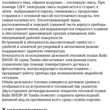
топливного бака, образуя воздушно – топливную смесь. При
помощи 12kV электродов смесь поджигается и сгорает, а
затем - выбрасывается наружу, смешиваясь с продуктами
сгорания и с основной массой поступаемого воздуха, тем
самым нагревая его. Теплоотражающий экран,
расположенный в передней торцевой части корпуса прибора-
служит препятствием для вырывающегося открытого пламени
и обеспечивает равномерный прогрев помещения либо
обогреваемой рабочей поверхности.
Встроенный в обогреватель высокоточный термостат с
удобной и понятной регулировкой в автономном режиме
поддерживает заданную температуру.
Безопасность использования дизельной тепловой пушки Ballu
BHDP-30 серии Tundra обеспечивает электронная плата
управления при помощи температурного датчика и
фотоэлемента, контролирующего наличие пламени –
прекращает работу прибора при возникновении аварийной
ситуации.
Объём дизельного топлива измеряется датчиком уровня и
отображается на встроенном в топливный бак указателе.
Двухстороннее антикоррозионное покрытие тепловой пушки
Ballu BHDP-30 Tundra позволит сохранить превосходный
внешний вид на протяжении всего срока службы изделия.
Характеристики